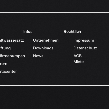
Infos
Rechtlich
altwassersatz
Unternehmen
Impressum
üftung
Downloads
Datenschutz
ärmepumpen
News
AGB
Miete
trom
atacenter