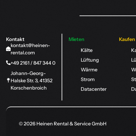
Kontakt
Mieten
Kaufen
kontakt@heinen-
Kälte
K
rental.com
Lüftung
L
+49 2161 / 847 344 0
Wärme
W
Johann-Georg-
Strom
S
Halske Str. 3, 41352
Korschenbroich
Datacenter
D
© 2026 Heinen Rental & Service GmbH