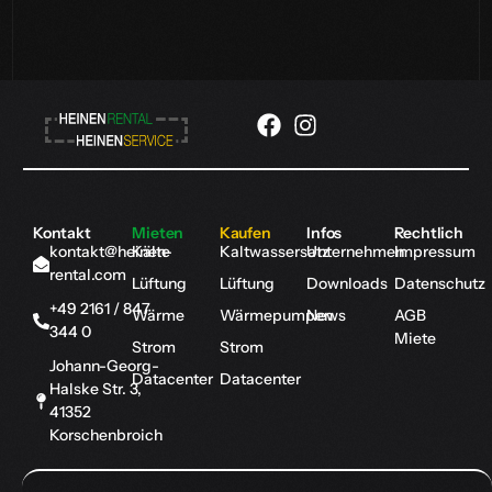
Kontakt
Mieten
Kaufen
Infos
Rechtlich
kontakt@heinen-
Kälte
Kaltwassersatz
Unternehmen
Impressum
rental.com
Lüftung
Lüftung
Downloads
Datenschutz
+49 2161 / 847
Wärme
Wärmepumpen
News
AGB
344 0
Miete
Strom
Strom
Johann-Georg-
Datacenter
Datacenter
Halske Str. 3,
41352
Korschenbroich