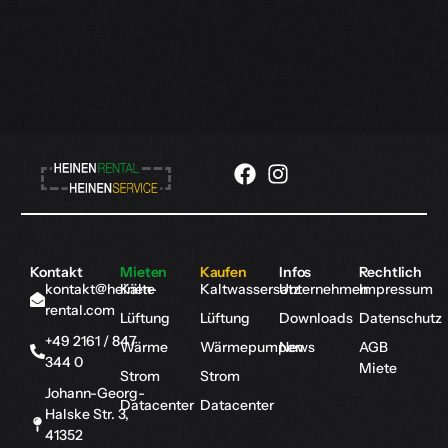
Kontakt
Mieten
Kaufen
Infos
Rechtlich
kontakt@heinen-
Kälte
Kaltwassersatz
Unternehmen
Impressum
rental.com
Lüftung
Lüftung
Downloads
Datenschutz
+49 2161 / 847
Wärme
Wärmepumpen
News
AGB
344 0
Miete
Strom
Strom
Johann-Georg-
Datacenter
Datacenter
Halske Str. 3,
41352