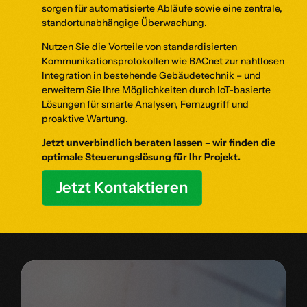
sorgen für automatisierte Abläufe sowie eine zentrale,
standortunabhängige Überwachung.
Nutzen Sie die Vorteile von standardisierten
Kommunikationsprotokollen wie BACnet zur nahtlosen
Integration in bestehende Gebäudetechnik – und
erweitern Sie Ihre Möglichkeiten durch IoT-basierte
Lösungen für smarte Analysen, Fernzugriff und
proaktive Wartung.
Jetzt unverbindlich beraten lassen – wir finden die
optimale Steuerungslösung für Ihr Projekt.
Jetzt Kontaktieren