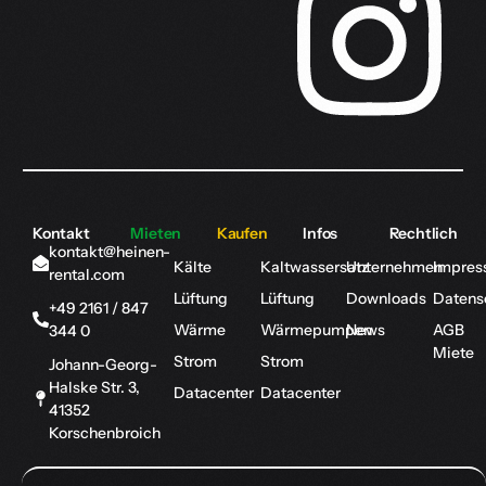
Kontakt
Mieten
Kaufen
Infos
Rechtlich
kontakt@heinen-
Kälte
Kaltwassersatz
Unternehmen
Impres
rental.com
Lüftung
Lüftung
Downloads
Datens
+49 2161 / 847
Wärme
Wärmepumpen
News
AGB
344 0
Miete
Strom
Strom
Johann-Georg-
Halske Str. 3,
Datacenter
Datacenter
41352
Korschenbroich