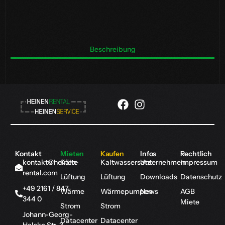
Beschreibung
Kontakt
Mieten
Kaufen
Infos
Rechtlich
kontakt@heinen-
Kälte
Kaltwassersatz
Unternehmen
Impressum
rental.com
Lüftung
Lüftung
Downloads
Datenschutz
+49 2161 / 847
Wärme
Wärmepumpen
News
AGB
344 0
Miete
Strom
Strom
Johann-Georg-
Datacenter
Datacenter
Halske Str. 3,