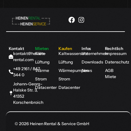
Kontakt
Mieten
Kaufen
Infos
Rechtlich
kontakt@heinen-
Kälte
Kaltwassersatz
Unternehmen
Impressum
rental.com
Lüftung
Lüftung
Downloads
Datenschutz
+49 2161 / 847
Wärme
Wärmepumpen
News
AGB
344 0
Miete
Strom
Strom
Johann-Georg-
Datacenter
Datacenter
Halske Str. 3,
41352
Korschenbroich
© 2026 Heinen Rental & Service GmbH