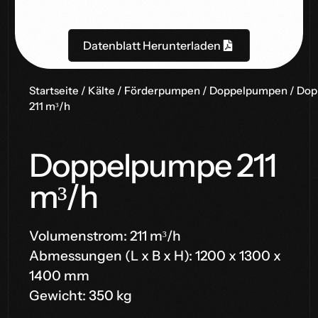
Datenblatt Herunterladen
Startseite
/
Kälte
/
Förderpumpen
/
Doppelpumpen
/ Do
211 m³/h
Doppelpumpe 211
m³/h
Volumenstrom: 211 m³/h
Abmessungen (L x B x H): 1200 x 1300 x
1400 mm
Gewicht: 350 kg