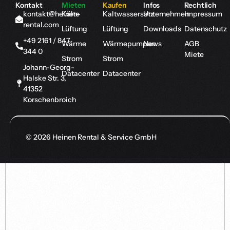
Kontakt
Mieten
Kaufen
Infos
Rechtlich
kontakt@heinen-
Kälte
Kaltwassersatz
Unternehmen
Impressum
rental.com
Lüftung
Lüftung
Downloads
Datenschutz
+49 2161 / 847
Wärme
Wärmepumpen
News
AGB
344 0
Miete
Strom
Strom
Johann-Georg-
Datacenter
Datacenter
Halske Str. 3,
41352
Korschenbroich
© 2026 Heinen Rental & Service GmbH