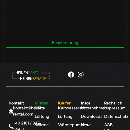
Beschreibung
Kontakt
Mieten
Kaufen
Infos
Rechtlich
kontakt@heinen-
Kälte
Kaltwassersatz
Unternehmen
Impressum
rental.com
Lüftung
Lüftung
Downloads
Datenschutz
+49 2161 / 847
Wärme
Wärmepumpen
News
AGB
344 0