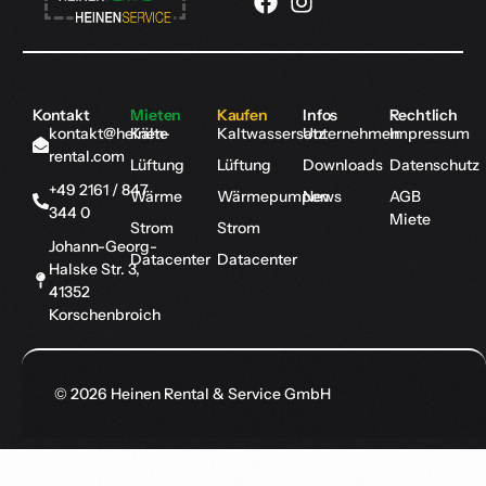
Kontakt
Mieten
Kaufen
Infos
Rechtlich
kontakt@heinen-
Kälte
Kaltwassersatz
Unternehmen
Impressum
rental.com
Lüftung
Lüftung
Downloads
Datenschutz
+49 2161 / 847
Wärme
Wärmepumpen
News
AGB
344 0
Miete
Strom
Strom
Johann-Georg-
Datacenter
Datacenter
Halske Str. 3,
41352
Korschenbroich
© 2026 Heinen Rental & Service GmbH