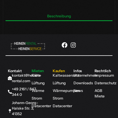
Beschreibung
Kontakt
Mieten
Kaufen
Infos
Rechtlich
kontakt@heinen-
Kälte
Kaltwassersatz
Unternehmen
Impressum
rental.com
Lüftung
Lüftung
Downloads
Datenschutz
+49 2161 / 847
Wärme
Wärmepumpen
News
AGB
344 0
Miete
Strom
Strom
Johann-Georg-
Datacenter
Datacenter
Halske Str. 3,
41352