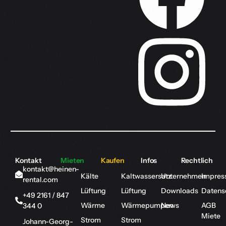
Kontakt
Mieten
Kaufen
Infos
Rechtlich
kontakt@heinen-
Kälte
Kaltwassersatz
Unternehmen
Impres
rental.com
Lüftung
Lüftung
Downloads
Datens
+49 2161 / 847
Wärme
Wärmepumpen
News
AGB
344 0
Miete
Strom
Strom
Johann-Georg-