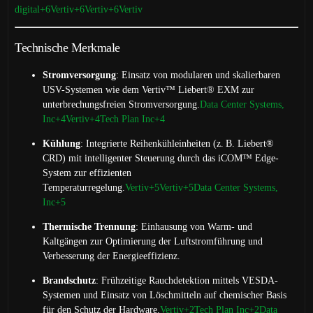
digital
+6
Vertiv
+6
Vertiv
+6
Vertiv
Technische Merkmale
Stromversorgung
:
Einsatz von modularen und skalierbaren
USV-Systemen wie dem Vertiv™ Liebert® EXM zur
unterbrechungsfreien Stromversorgung.
Data Center Systems,
Inc
+4
Vertiv
+4
Tech Plan Inc
+4
Kühlung
:
Integrierte Reihenkühleinheiten (z. B. Liebert®
CRD) mit intelligenter Steuerung durch das iCOM™ Edge-
System zur effizienten
Temperaturregelung.
Vertiv
+5
Vertiv
+5
Data Center Systems,
Inc
+5
Thermische Trennung
:
Einhausung von Warm- und
Kaltgängen zur Optimierung der Luftstromführung und
Verbesserung der Energieeffizienz.
Brandschutz
:
Frühzeitige Rauchdetektion mittels VESDA-
Systemen und Einsatz von Löschmitteln auf chemischer Basis
für den Schutz der Hardware.
Vertiv
+2
Tech Plan Inc
+2
Data