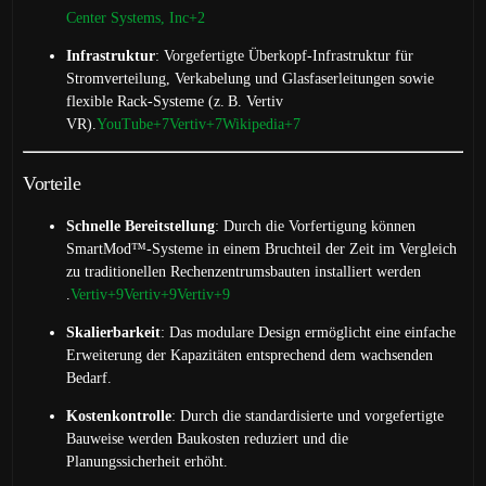
Center Systems, Inc
+2
Infrastruktur
:
Vorgefertigte Überkopf-Infrastruktur für
Stromverteilung, Verkabelung und Glasfaserleitungen sowie
flexible Rack-Systeme (z. B. Vertiv
VR).
YouTube
+7
Vertiv
+7
Wikipedia
+7
Vorteile
Schnelle Bereitstellung
:
Durch die Vorfertigung können
SmartMod™-Systeme in einem Bruchteil der Zeit im Vergleich
zu traditionellen Rechenzentrumsbauten installiert werden
.
Vertiv
+9
Vertiv
+9
Vertiv
+9
Skalierbarkeit
:
Das modulare Design ermöglicht eine einfache
Erweiterung der Kapazitäten entsprechend dem wachsenden
Bedarf.
Kostenkontrolle
:
Durch die standardisierte und vorgefertigte
Bauweise werden Baukosten reduziert und die
Planungssicherheit erhöht.